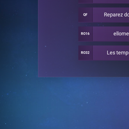
Reparez d
QF
ellome
RO16
Les temp
RO32