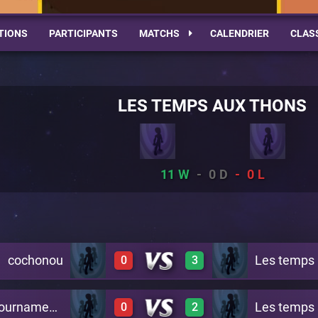
TIONS
PARTICIPANTS
MATCHS
CALENDRIER
CLAS
LES TEMPS AUX THONS
11
0
0
cochonou
Les temps 
0
3
1 Temporis 2 tournaments
Les temps 
0
2
0
1
A16