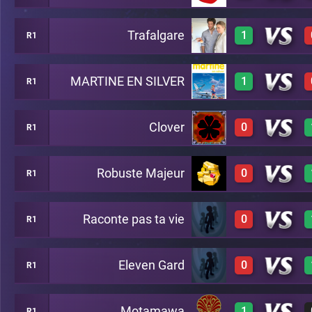
Trafalgare
1
R1
3
A12
MARTINE EN SILVER
1
R1
3
A12
Clover
0
R1
3
A12
Robuste Majeur
0
R1
0
A12
Raconte pas ta vie
0
R1
0
A12
Eleven Gard
0
R1
0
A12
Motamawa
1
R1