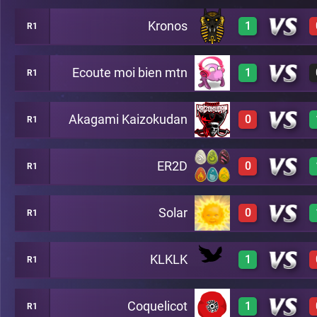
Kronos
1
R1
2
A12
Ecoute moi bien mtn
1
R1
3
A12
Akagami Kaizokudan
0
R1
3
A12
ER2D
0
R1
0
A12
Solar
0
R1
0
A12
KLKLK
1
R1
0
A12
Coquelicot
1
R1
3
A12