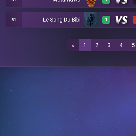
0
A12
Le Sang Du Bibi
1
R1
3
A12
3
A12
«
1
2
3
4
5