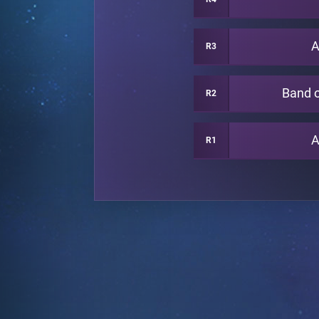
A
R3
Band 
R2
A
R1