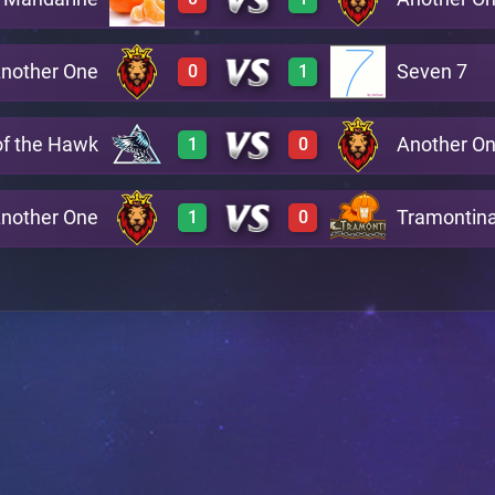
3
0
A24
nother One
Seven 7
0
1
0
3
A23
of the Hawk
Another O
1
0
0
2
A4
nother One
Tramontin
1
0
3
0
A2
3
0
A21