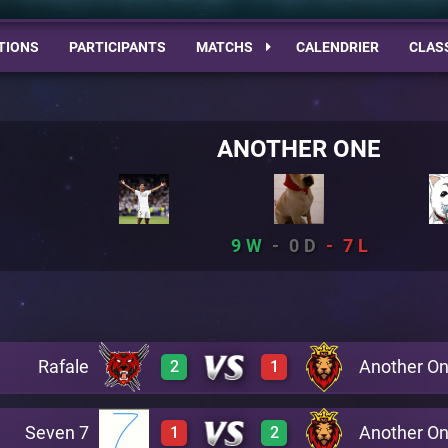
TIONS
PARTICIPANTS
MATCHS
CALENDRIER
CLAS
ANOTHER ONE
9
0
7
Rafale
Another O
2
1
Seven 7
Another O
1
2
0
3
A17