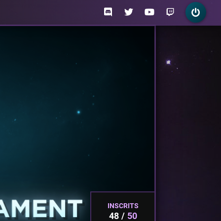
INSCRITS
48
50