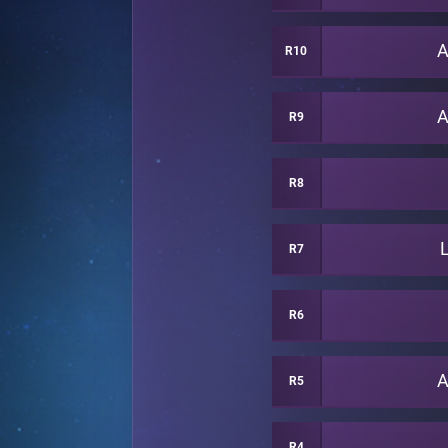
A
R10
A
R9
R8
R7
R6
A
R5
R4