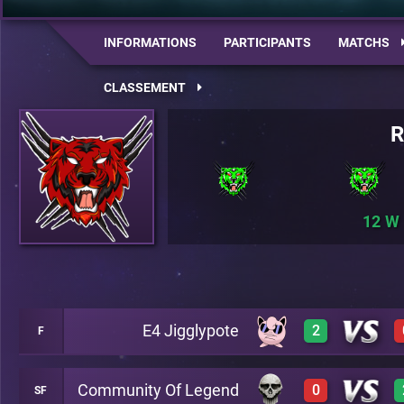
INFORMATIONS
PARTICIPANTS
MATCHS
CLASSEMENT
R
12
E4 Jigglypote
2
F
Community Of Legend
0
SF
1
A18