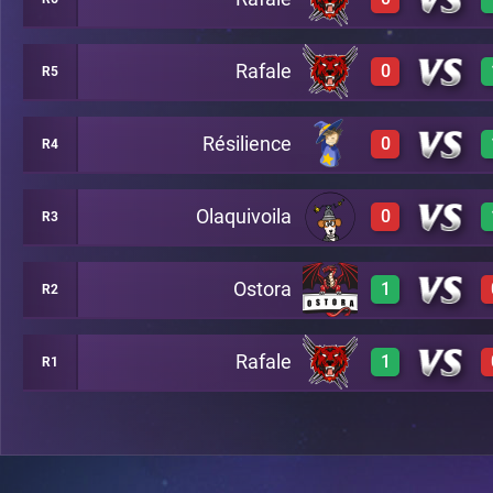
3
A29
Rafale
0
R5
0
A26
Résilience
0
R4
0
A24
Olaquivoila
0
R3
0
A23
Ostora
1
R2
0
A4
Rafale
1
R1
3
A2
2
A21