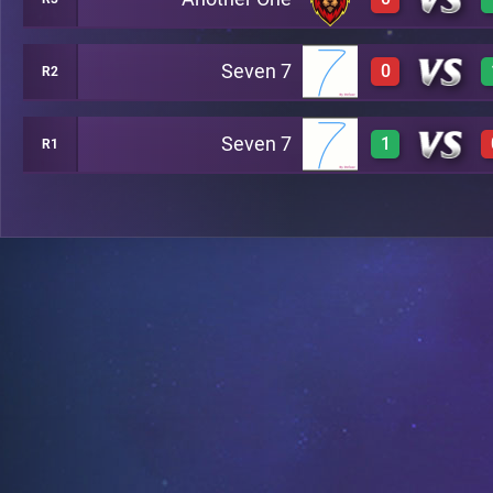
0
A23
Seven 7
0
R2
0
A4
Seven 7
1
R1
0
A2
3
A21