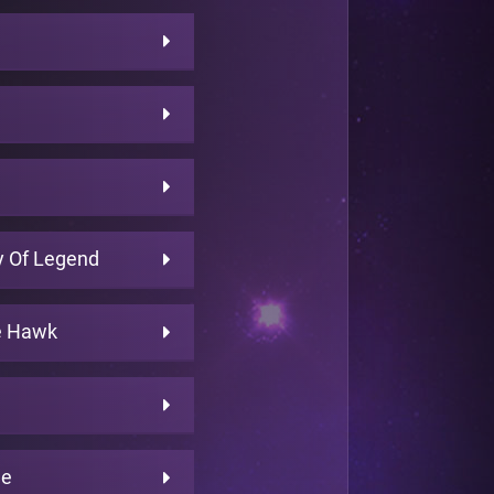
 Of Legend
e Hawk
ne