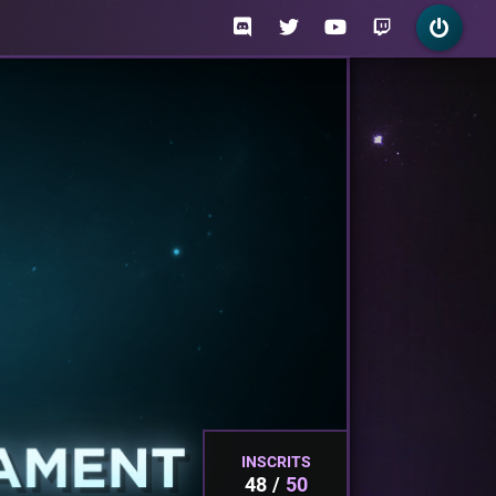
INSCRITS
48
50