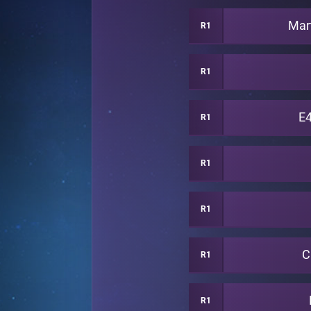
Mar
R1
R1
E4
R1
R1
R1
C
R1
R1