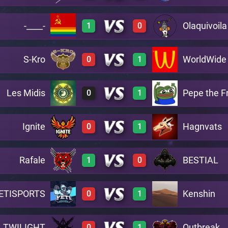
-____-
Olaquivoila
1
0
3
0
A21
S-Kro
WorldWide
0
1
3
0
A21
Les Midis
Pepe the F
0
1
0
3
A21
Ignite
Hagnvats
0
1
0
3
A21
Rafale
BESTIAL
1
0
0
3
A21
ETISPORTS
Kenshin
0
1
2
0
A21
TWILIGHT
Outbreak
0
1