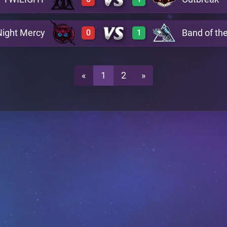
0
3
A21
Night Mercy
Band of th
0
1
0
2
A21
0
3
A21
«
1
2
»