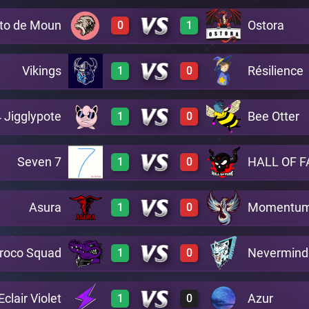
to de Moun
Ostora
0
1
0
3
A21
Vikings
Résilience
1
0
0
3
A21
 Jigglypote
Bee Otter
1
0
3
0
A21
Seven 7
HALL OF 
1
0
2
0
A21
Asura
Momentu
1
0
3
0
A21
roco Squad
Nevermind
1
0
3
0
A21
Eclair Violet
Azur
1
0
3
0
A21