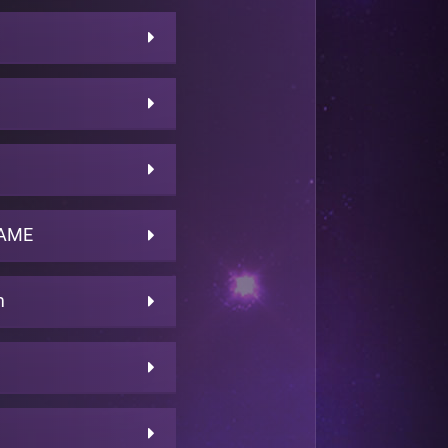
FAME
m