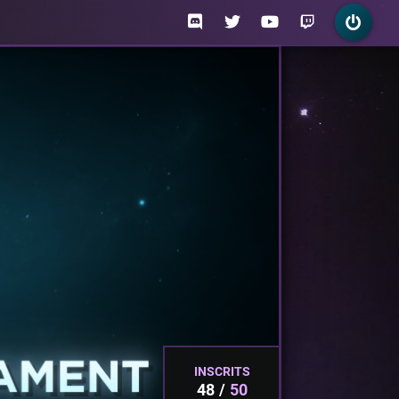
INSCRITS
48
50