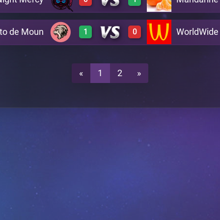
3
0
A29
to de Moun
WorldWide
1
0
0
3
A29
3
0
A29
«
1
2
»