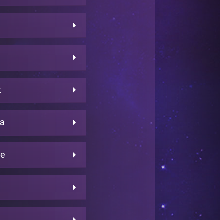
t
ra
ne