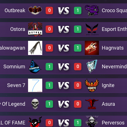
Outbreak
Croco Squ
0
1
3
0
A29
Ostora
Esport Ent
0
1
0
3
A29
alowagwan
Hagnvats
0
1
0
2
A29
Somnium
Nevermind
1
0
0
3
A29
Seven 7
Ignite
1
0
2
0
A29
 Of Legend
Asura
1
0
2
0
A29
L OF FAME
Perversos
0
1
3
0
A29