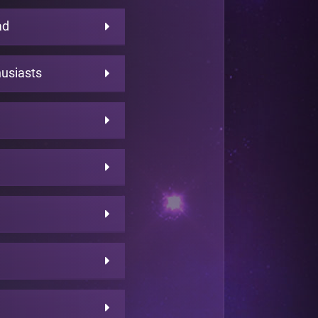
ad
husiasts