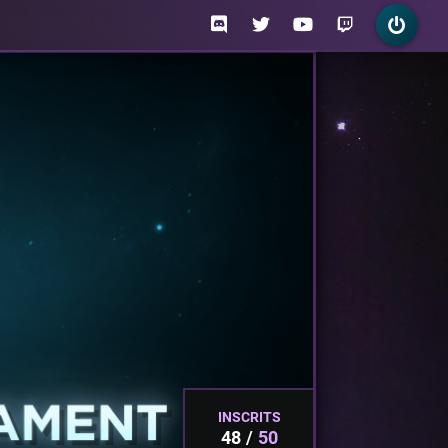
INSCRITS
48
50