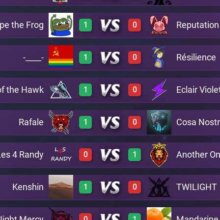
pe the Frog
Reputation
1
0
0
3
A29
-____-
Résilience
1
0
2
0
A29
of the Hawk
Eclair Viole
1
0
2
0
A29
Rafale
Cosa Nost
1
0
3
0
A29
Les 4 Randy
Another O
0
1
3
0
A29
Kenshin
TWILIGHT
1
0
0
3
A29
Night Mercy
Mandarine
0
1