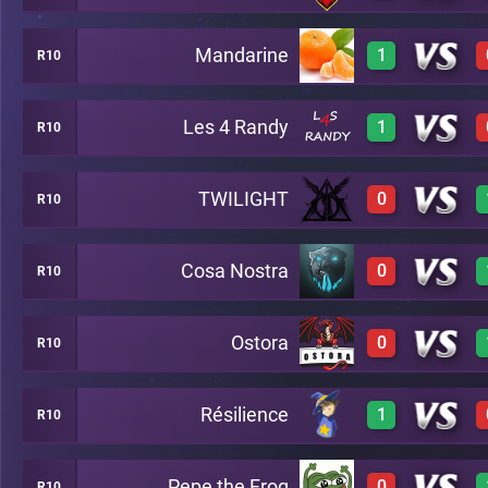
Mandarine
1
R10
2
A16
Les 4 Randy
1
R10
3
A16
TWILIGHT
0
R10
3
A16
Cosa Nostra
0
R10
0
A16
Ostora
0
R10
0
A16
Résilience
1
R10
0
A16
Pepe the Frog
0
R10