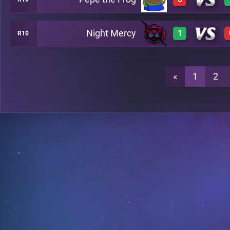
3
A16
Night Mercy
1
R10
0
A16
3
A16
«
1
2