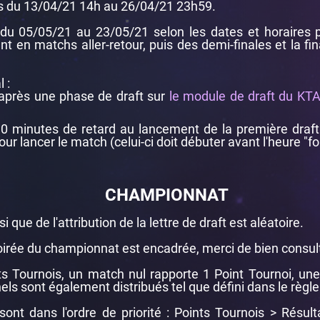
es du 13/04/21 14h au 26/04/21 23h59.
u 05/05/21 au 23/05/21 selon les dates et horaires pr
nt en matchs aller-retour, puis des demi-finales et la f
 :
 après une phase de draft sur
le module de draft du KT
 10 minutes de retard au lancement de la première draft
ur lancer le match (celui-ci doit débuter avant l'heure "for
CHAMPIONNAT
 que de l'attribution de la lettre de draft est aléatoire.
irée du championnat est encadrée, merci de bien consul
ts Tournois, un match nul rapporte 1 Point Tournoi, un
els sont également distribués tel que défini dans le règl
ont dans l'ordre de priorité : Points Tournois > Résult