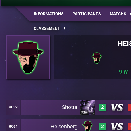
INFORMATIONS
PARTICIPANTS
MATCHS
CLASSEMENT
HEI
9
Shotta
2
RO32
Heisenberg
2
RO64
0
A20