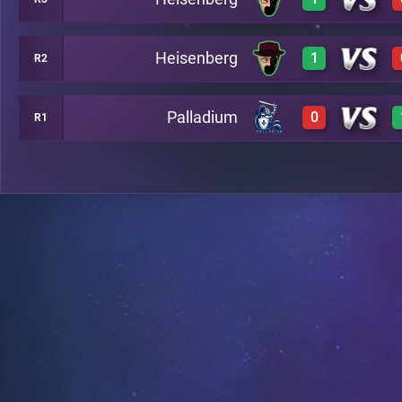
0
A6
Heisenberg
1
R2
3
A7
Palladium
0
R1
3
A8
0
A13