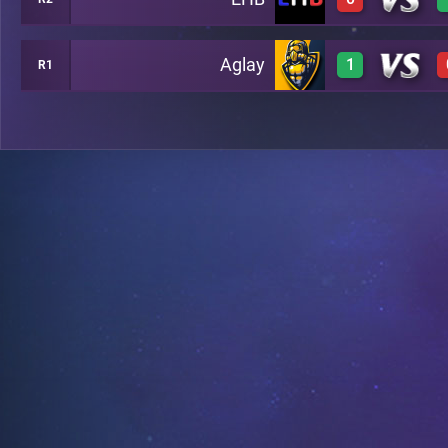
3
A7
Aglay
1
R1
0
A8
3
C13