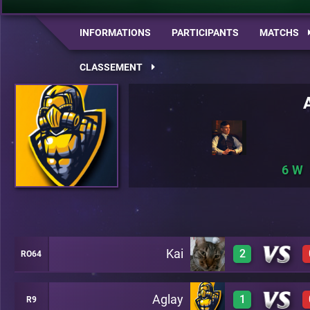
INFORMATIONS
PARTICIPANTS
MATCHS
CLASSEMENT
6
Kai
2
RO64
Aglay
1
R9
3
A22