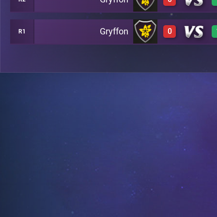
0
C7
Gryffon
0
R1
0
B8
0
B13