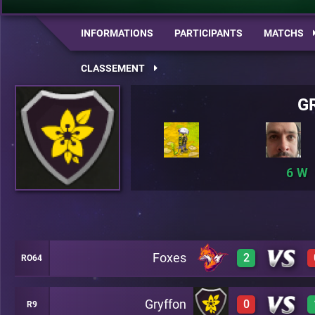
INFORMATIONS
PARTICIPANTS
MATCHS
CLASSEMENT
G
6
Foxes
2
RO64
Gryffon
0
R9
3
A22