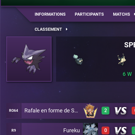
INFORMATIONS
PARTICIPANTS
MATCHS
CLASSEMENT
SP
6
Rafale en forme de Sora
2
RO64
Fureku
0
R9
3
A22