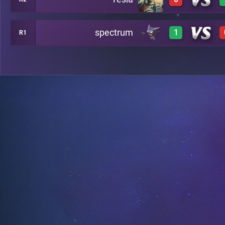
0
A7
spectrum
1
R1
0
A8
3
B13