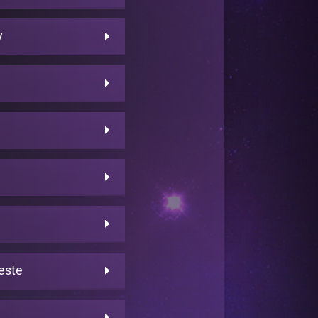
y
este