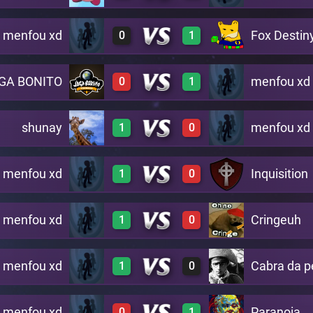
menfou xd
Fox Destin
0
1
0
3
B15
3
0
A22
GA BONITO
menfou xd
0
1
0
3
A3
shunay
menfou xd
1
0
A19
0
3
A17
menfou xd
Inquisition
1
0
3
0
A4
menfou xd
Cringeuh
1
0
3
0
A2
menfou xd
Cabra da p
1
0
3
0
A6
menfou xd
Paranoia
0
1