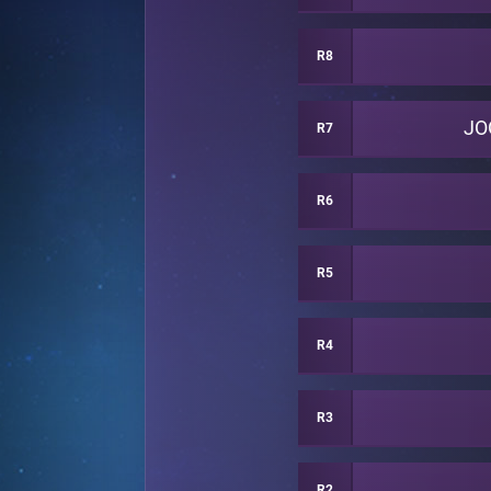
R8
JO
R7
R6
R5
R4
R3
R2