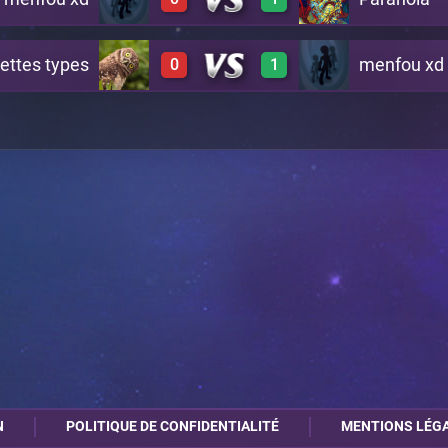
3
0
B7
ettes types
menfou xd
0
1
0
3
B8
0
3
C13
N
POLITIQUE DE CONFIDENTIALITÉ
MENTIONS LÉG