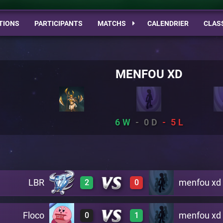
TIONS
PARTICIPANTS
MATCHS
CALENDRIER
CLAS
MENFOU XD
6
0
5
LBR
menfou xd
2
0
Floco
menfou xd
0
1
3
0
A22