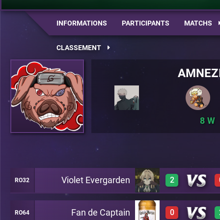
INFORMATIONS
PARTICIPANTS
MATCHS
CLASSEMENT
AMNEZ
8
Violet Evergarden
2
RO32
Fan de Captain
0
RO64
3
A20