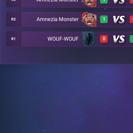
3
A6
Amnezia Monster
1
R2
3
A7
WOUF-WOUF
0
R1
3
B8
0
C13