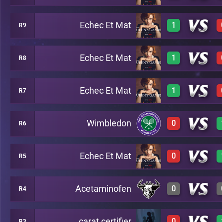
Echec Et Mat
1
R9
3
A22
3
A20
Echec Et Mat
1
R8
3
A15
3
A22
Echec Et Mat
1
R7
A24
3
A3
Wimbledon
0
R6
A19
3
B17
Echec Et Mat
0
R5
0
B4
Acetaminofen
0
R4
0
B2
carat certifier
0
R3