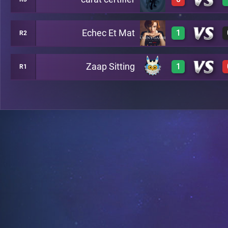
2
B6
Echec Et Mat
1
R2
2
C7
Zaap Sitting
1
R1
3
C8
3
B13