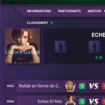
INFORMATIONS
PARTICIPANTS
MATCHS
CLASSEMENT
ECHE
8
Rafale en forme de Sora
2
RO32
Echec Et Mat
2
RO64
3
A20