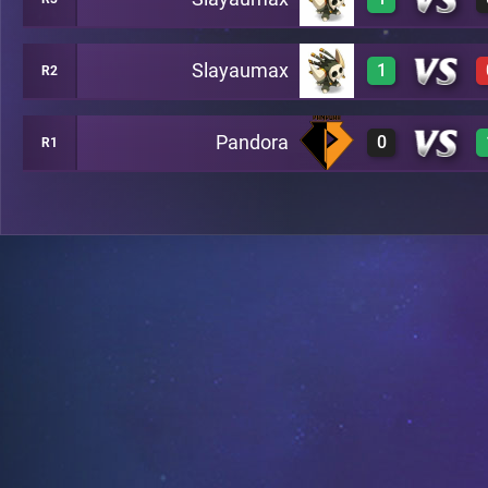
3
A6
Slayaumax
1
R2
3
A7
Pandora
0
R1
3
A8
0
B13