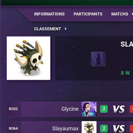
INFORMATIONS
PARTICIPANTS
MATCHS
CLASSEMENT
SL
8
Glycine
2
RO32
Slayaumax
2
RO64
3
A20