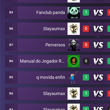
Fanclub panda
1
R9
0
A22
3
A20
Slayaumax
0
R8
3
A15
2
A22
Perversos
0
R7
A24
0
A3
Manual do Jogador Ruim
0
R6
2
A19
0
A17
q movida enfin
1
R5
0
A4
Slayaumax
1
R4
3
A2
Slayaumax
1
R3