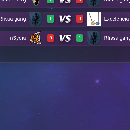
3
0
A6
Rfissa gang
Excelencia
1
0
3
0
A7
nSydia
Rfissa gan
0
1
3
0
A8
0
3
A13