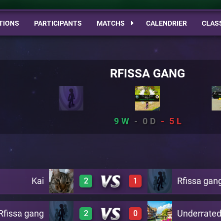
TIONS
PARTICIPANTS
MATCHS
CALENDRIER
CLAS
RFISSA GANG
9
0
5
Kai
Rfissa gan
2
1
Rfissa gang
Underrate
2
0
0
2
A20