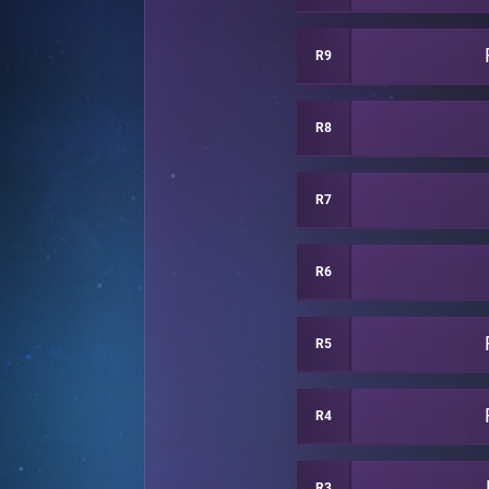
R9
R8
R7
R6
R5
R4
R3