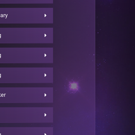
ary
g
g
g
ker
g