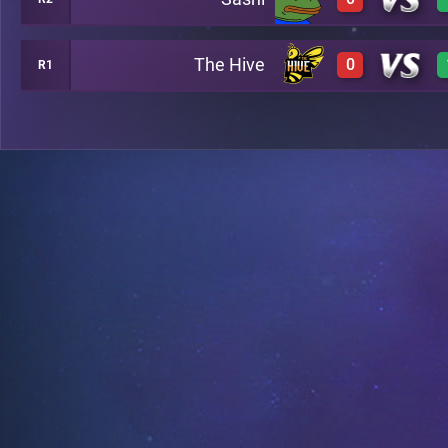
0
B7
The Hive
0
R1
0
B8
0
A13