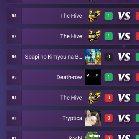
The Hive
1
R8
3
A15
3
A22
The Hive
1
R7
3
B3
Soapi no Kimyou na Bouken
0
R6
A19
3
B17
Death-row
1
R5
0
C4
The Hive
0
R4
3
B2
Tryptica
0
R3
1
B6
Sashi
0
R2