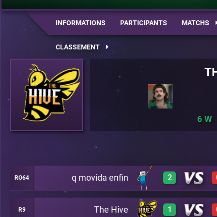
INFORMATIONS
PARTICIPANTS
MATCHS
CLASSEMENT
T
6
q movida enfin
2
RO64
The Hive
1
R9
3
A22