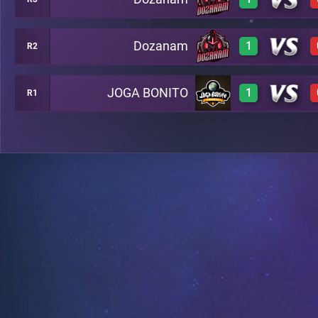
0
A6
Dozanam
1
R2
3
B7
JOGA BONITO
1
R1
3
B8
2
B13