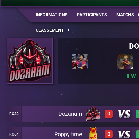
INFORMATIONS
PARTICIPANTS
MATCHS
CLASSEMENT
D
8
Dozanam
0
RO32
Poppy time
0
RO64
0
A20