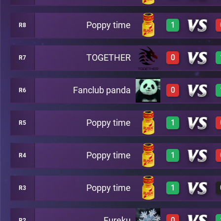
Poppy time
1
R8
0
A15
0
A22
TOGETHER
0
R7
3
A3
Fanclub panda
0
R6
A19
0
A17
Poppy time
1
R5
0
A4
Poppy time
1
R4
2
A2
Poppy time
1
R3
3
B6
Fureku
0
R2