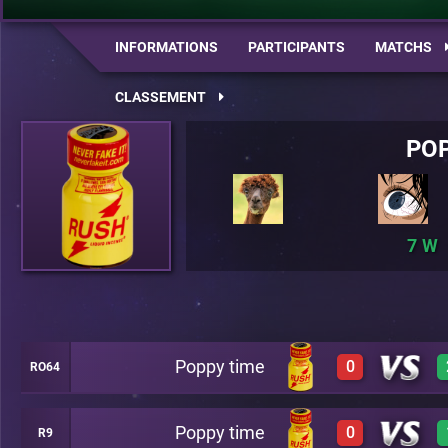
INFORMATIONS
PARTICIPANTS
MATCHS
CLASSEMENT
POP
7
Poppy time
0
RO64
Poppy time
0
R9
0
A22