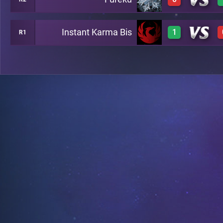
3
B7
Instant Karma Bis
1
R1
0
B8
3
A13