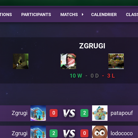
TIONS
PARTICIPANTS
MATCHS
CALENDRIER
CLAS
ZGRUGI
10
0
3
Zgrugi
patapouf
0
2
Zgrugi
lodococo
2
0
0
3
A20