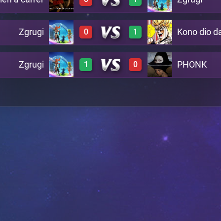
0
3
A6
Zgrugi
Kono dio d
0
1
0
3
A7
Zgrugi
PHONK
1
0
0
3
A8
3
0
B13