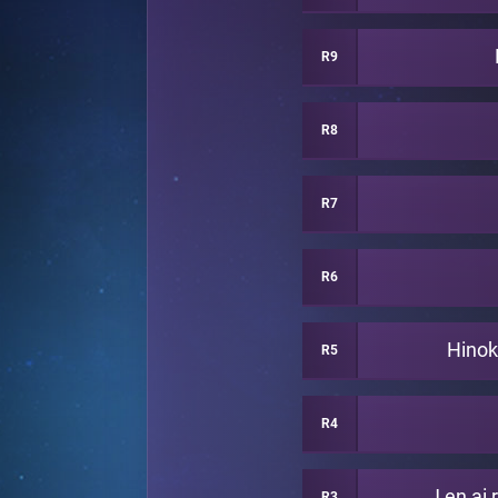
R9
R8
R7
R6
Hinok
R5
R4
J en ai 
R3