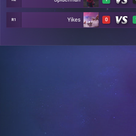
2
C7
Yikes
0
R1
3
A8
0
B13