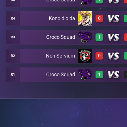
3
A4
Kono dio da
0
R4
2
A2
Croco Squad
1
R3
0
A6
Non Servium
0
R2
3
A7
Croco Squad
1
R1
0
A8
3
B13