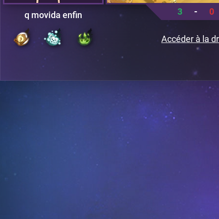
3
-
0
q movida enfin
Accéder à la dr