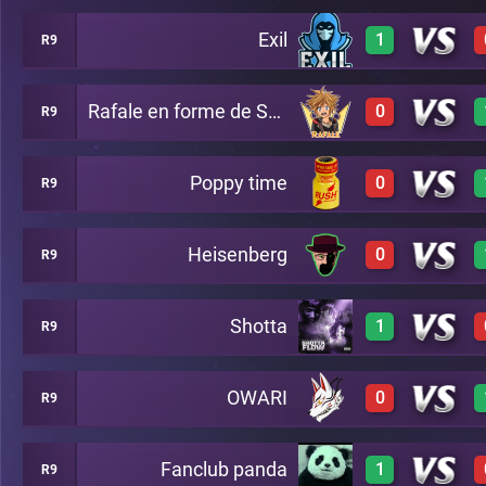
Exil
1
R9
0
A15
Rafale en forme de Sora
0
R9
3
A15
Poppy time
0
R9
0
A15
Heisenberg
0
R9
0
A15
Shotta
1
R9
0
A15
OWARI
0
R9
3
A15
Fanclub panda
1
R9
0
A15