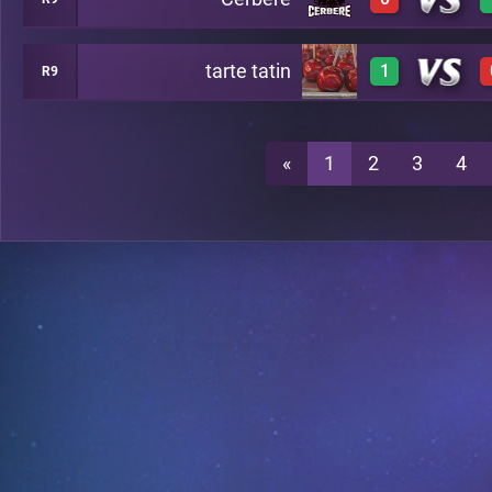
0
A15
tarte tatin
1
R9
0
A15
3
A15
«
1
2
3
4