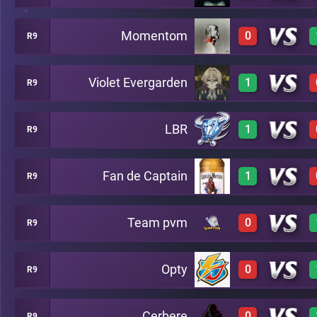
Momentom
0
R9
3
A15
Violet Evergarden
1
R9
0
A15
LBR
1
R9
3
A15
Fan de Captain
1
R9
3
A15
Team pvm
0
R9
3
A15
Opty
0
R9
0
A15
Cerbere
0
R9