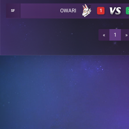
OWARI
1
SF
3
A29
3
A29
«
1
»
3
A29
0
A29
A27
0
A27