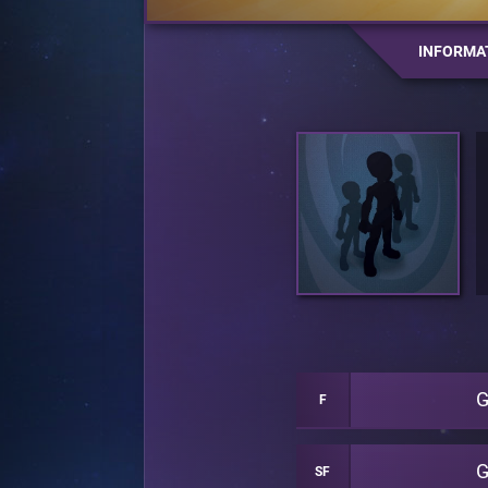
INFORMA
G
F
G
SF