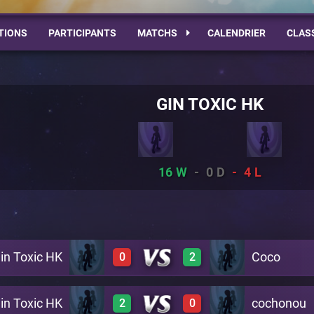
TIONS
PARTICIPANTS
MATCHS
CALENDRIER
CLAS
GIN TOXIC HK
16
0
4
in Toxic HK
Coco
0
2
in Toxic HK
cochonou
2
0
0
1
A29