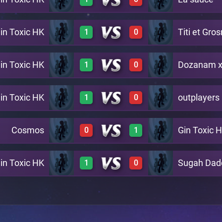
A5
1
0
A4
in Toxic HK
Titi et Gro
1
0
1
0
A10
in Toxic HK
Dozanam x
1
0
1
0
A18
in Toxic HK
outplayers
1
0
1
0
A24
Cosmos
Gin Toxic 
0
1
1
0
A12
in Toxic HK
Sugah Dad
1
0
0
1
A16
1
0
A19