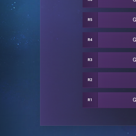
G
R5
G
R4
G
R3
R2
G
R1