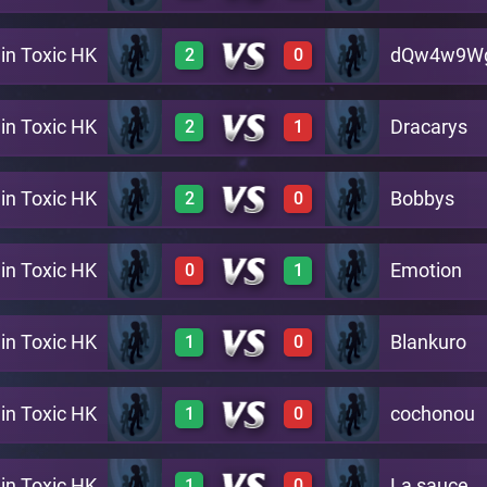
in Toxic HK
dQw4w9W
2
0
1
0
A22
0
1
A24
in Toxic HK
Dracarys
2
1
1
0
A25
1
0
A3
in Toxic HK
Bobbys
2
0
A18
1
0
A17
1
0
A19
in Toxic HK
Emotion
0
1
A26
1
0
A20
A2
in Toxic HK
Blankuro
1
0
A21
0
1
A22
1
0
A14
in Toxic HK
cochonou
1
0
1
0
A23
1
0
A11
in Toxic HK
La sauce
1
0