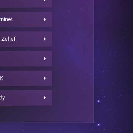
sminet
 Zehef
HK
dy