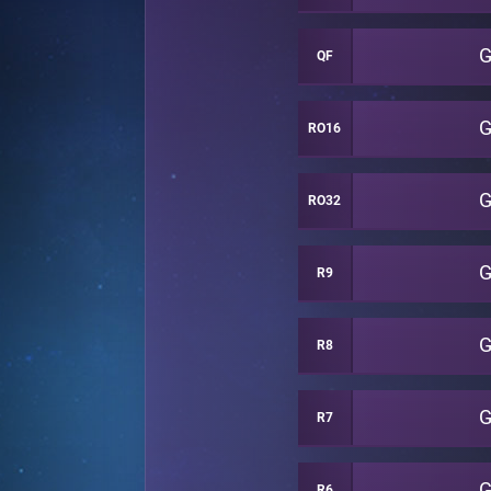
G
QF
G
RO16
G
RO32
G
R9
G
R8
G
R7
G
R6