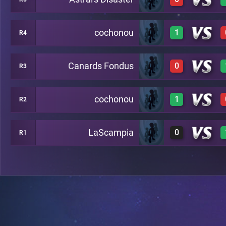
0
A10
cochonou
1
R4
0
A18
Canards Fondus
0
R3
1
A24
cochonou
1
R2
0
A12
LaScampia
0
R1
1
A16
0
A19