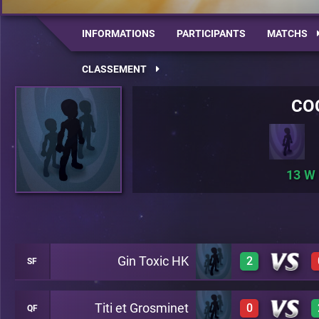
INFORMATIONS
PARTICIPANTS
MATCHS
CLASSEMENT
CO
13
Gin Toxic HK
2
SF
Titi et Grosminet
0
QF
1
A22