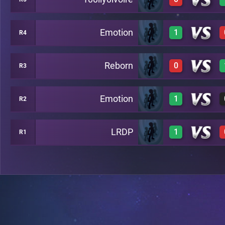
0
A10
Emotion
1
R4
0
A18
Reborn
0
R3
1
A24
Emotion
1
R2
0
C12
LRDP
1
R1
1
C16
1
A19