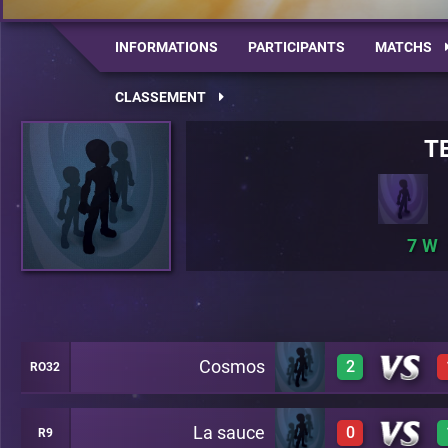
INFORMATIONS
PARTICIPANTS
MATCHS
CLASSEMENT
T
7
Cosmos
2
RO32
La sauce
0
R9
1
A20