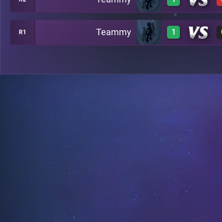
0
A12
Teammy
1
R1
1
A16
1
A19