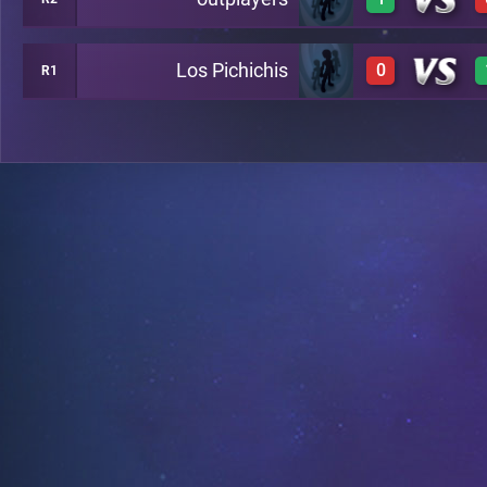
0
B12
Los Pichichis
0
R1
1
A16
0
A19