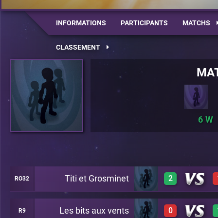
INFORMATIONS
PARTICIPANTS
MATCHS
CLASSEMENT
MA
6
Titi et Grosminet
2
RO32
Les bits aux vents
0
R9
0
A20