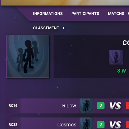
INFORMATIONS
PARTICIPANTS
MATCHS
CLASSEMENT
C
8
RiLow
2
RO16
Cosmos
2
RO32
1
A17