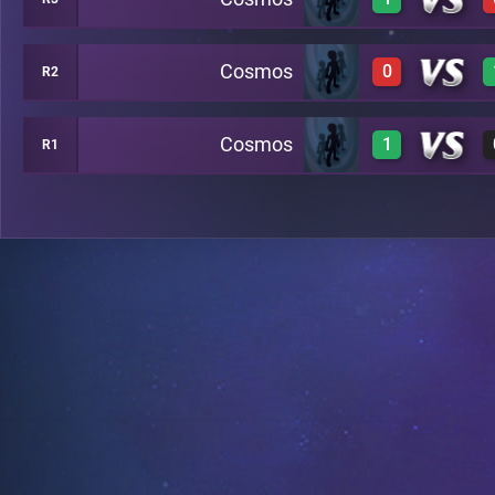
1
A24
Cosmos
0
R2
1
B12
Cosmos
1
R1
0
A16
1
A19