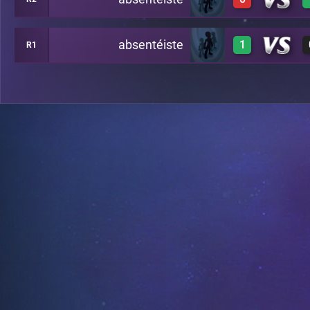
0
B12
absentéiste
1
R1
0
A16
1
A19