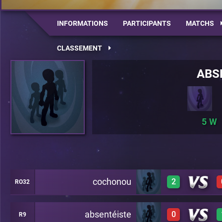
INFORMATIONS
PARTICIPANTS
MATCHS
CLASSEMENT
ABS
5
cochonou
2
RO32
absentéiste
0
R9
1
A20