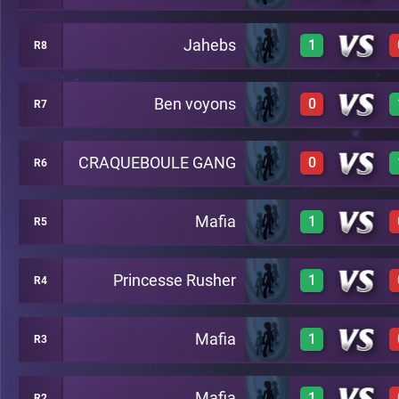
Jahebs
1
R8
0
A22
1
A14
Ben voyons
0
R7
1
A11
CRAQUEBOULE GANG
0
R6
A5
0
A4
Mafia
1
R5
0
A10
Princesse Rusher
1
R4
1
A18
Mafia
1
R3
1
A24
Mafia
1
R2