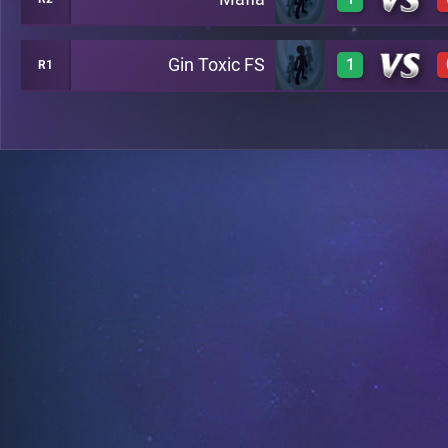
1
B12
Gin Toxic FS
1
R1
1
C16
1
A19