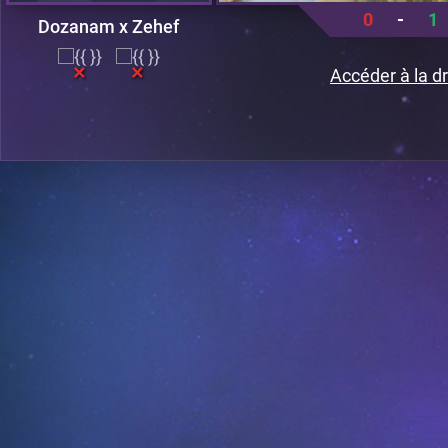
0
-
1
Dozanam x Zehef
Accéder à la dr