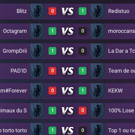
Blitz
Redistuo
0
1
0
0
A19
Octagram
moroccans
1
0
0
1
A19
GrompDrii
La Dar a T
1
0
1
0
A19
PAD'ID
Team de o
0
1
1
0
A19
am#Forever
KEKW
0
1
0
1
A19
imaux du S
100% Lose
1
0
0
1
A19
o torto torto
Top 1 ou ri
1
0
1
0
A19