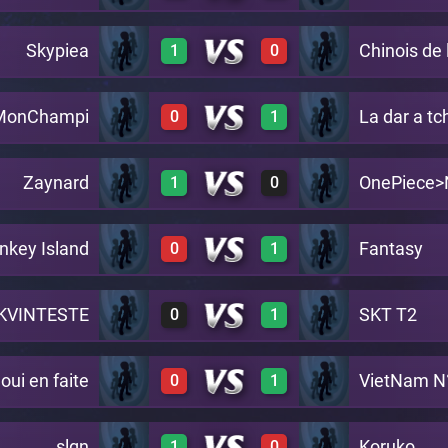
Skypiea
Chinois de l
1
0
1
0
A19
MonChampi
La dar a tc
0
1
1
0
A19
Zaynard
OnePiece>
1
0
0
1
A19
key Island
Fantasy
0
1
1
0
A19
KVINTESTE
SKT T2
0
1
0
1
A19
oui en faite
VietNam N
0
1
0
1
A19
slgn
Koruko
1
0