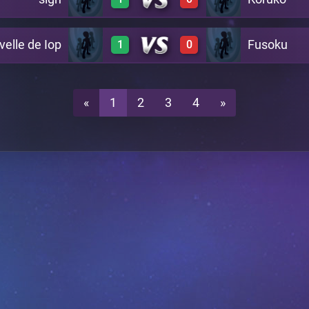
0
1
A19
velle de Iop
Fusoku
1
0
1
0
A19
1
0
A19
«
1
2
3
4
»