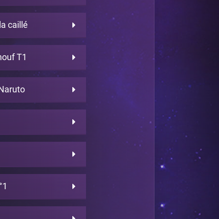
a caillé
houf T1
Naruto
°1