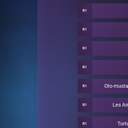
R1
R1
R1
R1
Oto-must
R1
Les An
R1
Tort
R1