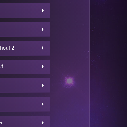
chouf 2
uf
en