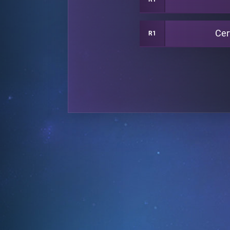
Cer
R1