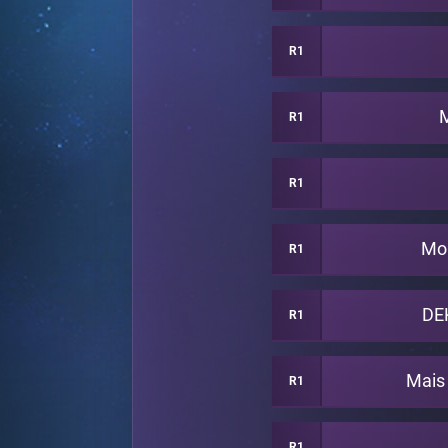
R1
R1
R1
Mon
R1
DE
R1
Mais 
R1
R1