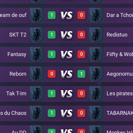
eam de ouf
Dar a Tcho
1
0
1
0
A22
SKT T2
Redistuo
1
0
1
0
A22
Fantasy
Fiifty & Wo
1
0
1
0
A22
Reborn
Aegonomu
0
1
1
0
A22
Tak T-Im
Les pirates
1
0
0
1
A22
os du Chaos
TABARNAK
1
0
1
0
A22
Au DD
Monkey Is
1
0