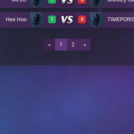
1
0
A22
Hee Hoo
TIMEPORI
1
0
1
0
A22
1
0
A22
«
1
2
»