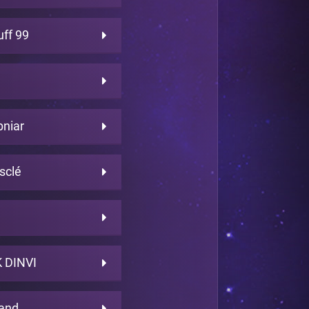
uff 99
bniar
sclé
 DINVI
land