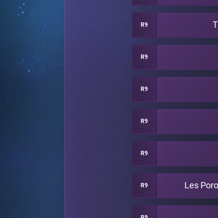
T
R9
R9
R9
R9
R9
Les Por
R9
R9