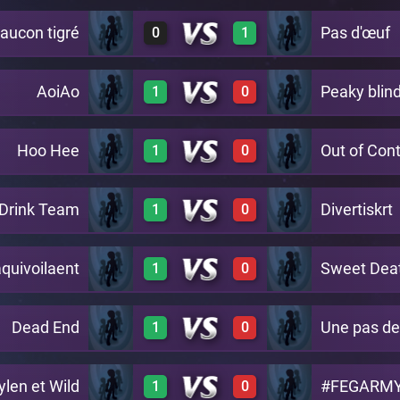
aucon tigré
Pas d'œuf
0
1
1
0
A22
AoiAo
Peaky blin
1
0
0
1
A22
Hoo Hee
Out of Cont
1
0
1
0
A22
 Drink Team
Divertiskrt
1
0
1
0
A22
aquivoilaent
Sweet Dea
1
0
1
0
A22
Dead End
Une pas d
1
0
1
0
A22
len et Wild
#FEGARM
1
0
1
0
A22