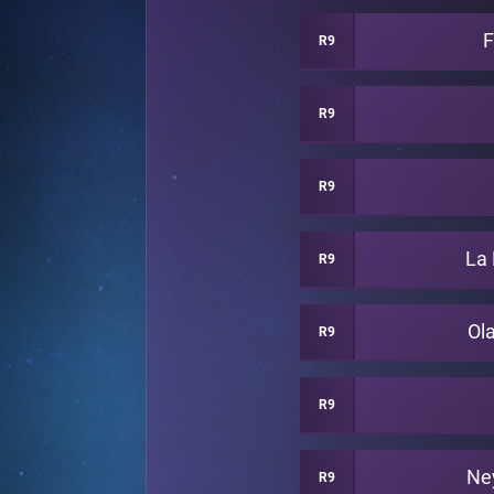
F
R9
R9
R9
La
R9
Ol
R9
R9
Ney
R9