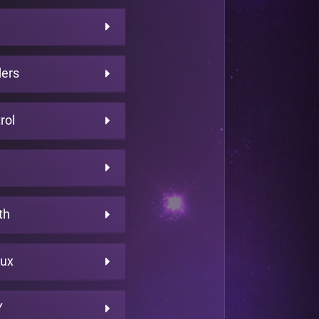
ders
rol
th
eux
Y