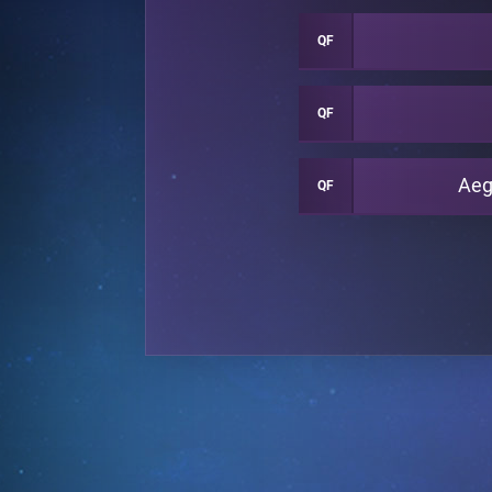
QF
QF
Aeg
QF