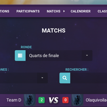
TIONS
PARTICIPANTS
MATCHS
CALENDRIER
CLAS
MATCHS
RONDE
Quarts de finale
NES :
RECHERCHER :
Team D
Olaquivoila
2
0