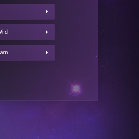
Wild
eam