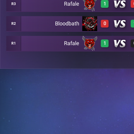
Rafale
1
R3
3
A8
Bloodbath
0
R2
3
A7
Rafale
1
R1
0
A13
3
B4