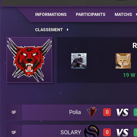
INFORMATIONS
PARTICIPANTS
MATCHS
CLASSEMENT
R
19
Polia
0
QF
SOLARY
0
QF
0
A18