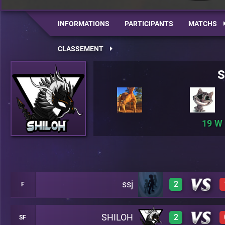
INFORMATIONS
PARTICIPANTS
MATCHS
CLASSEMENT
S
19
ssj
2
F
SHILOH
2
SF
0
A26