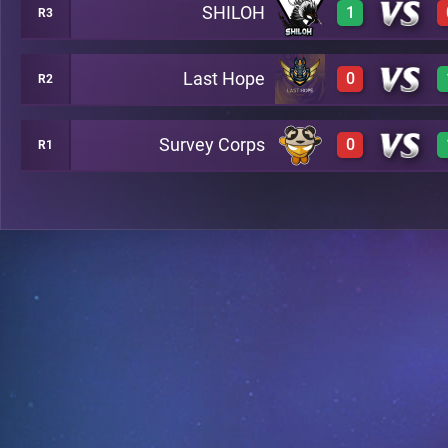
SHILOH
1
R3
3
A8
Last Hope
0
R2
3
A7
Survey Corps
0
R1
0
A13
0
B4