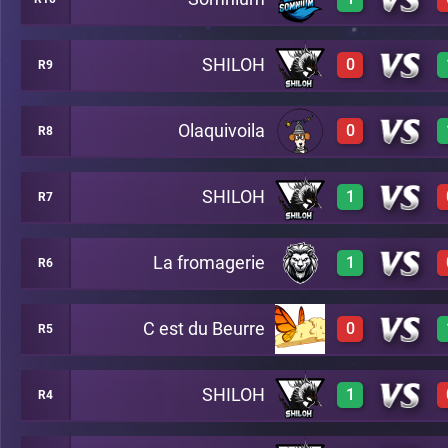
3
A29
3
A16
SHILOH
0
R9
3
A12
Olaquivoila
0
R8
0
A15
SHILOH
1
R7
0
A3
La fromagerie
1
R6
3
A10
C est du Beurre
0
R5
3
A5
SHILOH
1
R4
0
A2