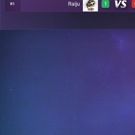
Raiju
1
R1
0
B13
3
B4