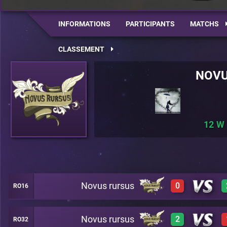
INFORMATIONS
PARTICIPANTS
MATCHS
CLASSEMENT
NOVU
12
Novus rursus
0
RO16
Novus rursus
2
RO32
0
A21