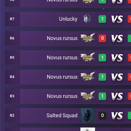
0
A15
Unlucky
1
R7
3
B3
Novus rursus
0
R6
2
B10
Novus rursus
1
R5
0
A5
Novus rursus
1
R4
3
A2
Novus rursus
1
R3
3
A8
Salted Squad
0
R2
3
B7