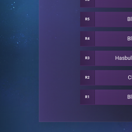
B
R5
B
R4
Hasbul
R3
C
R2
B
R1