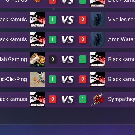
0
3
A10
lack kamuis
Vive les s
1
0
0
3
B5
lack kamuis
Amn Watan
1
0
3
0
B2
lah Gaming
Black kamu
0
1
3
0
B8
lic-Clic-Ping
Black kamu
1
0
0
3
C7
lack kamuis
Sympathiq
0
1
2
0
B13
0
2
B4