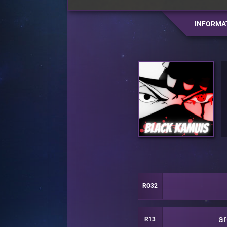
INFORMA
RO32
a
R13