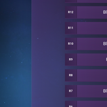
B
R12
R11
B
R10
R9
R8
B
R7
R6