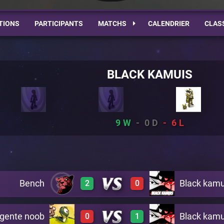
TIONS
PARTICIPANTS
MATCHS
CALENDRIER
CLAS
BLACK KAMUIS
9
0
6
Bench
Black kamu
2
0
rgente noob
Black kamu
0
1
2
0
A23