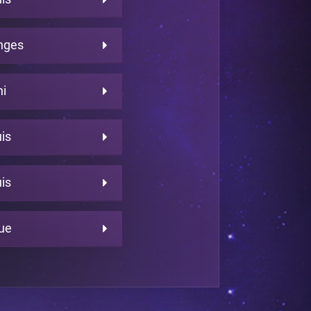
onges
i
is
is
ue