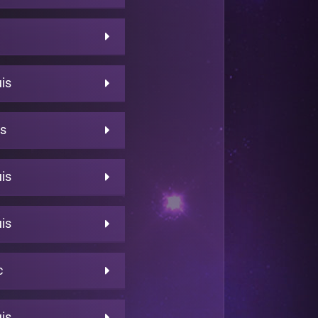
is
es
is
is
c
is