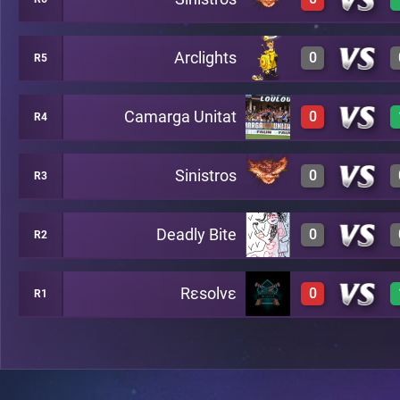
3
C10
Arclights
0
R5
0
B5
Camarga Unitat
0
R4
1
B2
Sinistros
0
R3
0
B8
Deadly Bite
0
R2
1
A7
Rεsolvε
0
R1
2
A13
0
C4