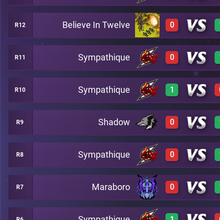
Believe In Twelve
0
R12
2
A17
0
A23
Sympathique
0
R11
0
A11
Sympathique
1
R10
A29
0
A16
Shadow
0
R9
3
A12
Sympathique
0
R8
0
B15
Maraboro
0
R7
0
A3
Sympathique
1
R6