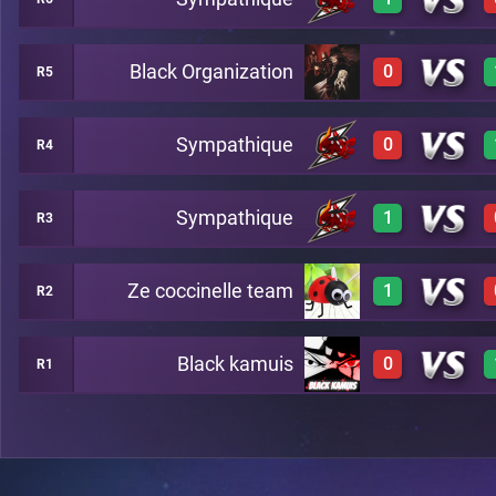
0
B10
Black Organization
0
R5
3
B5
Sympathique
0
R4
0
B2
Sympathique
1
R3
0
B8
Ze coccinelle team
1
R2
3
B7
Black kamuis
0
R1
3
B13
0
B4