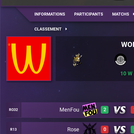
INFORMATIONS
PARTICIPANTS
MATCHS
CLASSEMENT
WO
10
MenFou
2
RO32
Rose
0
R13
3
A23