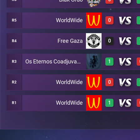
3
B10
WorldWide
0
R5
0
B5
Free Gaza
0
R4
0
B2
Os Eternos Coadjuvantes
1
R3
0
B8
WorldWide
0
R2
3
A7
WorldWide
1
R1
0
A13
3
A4