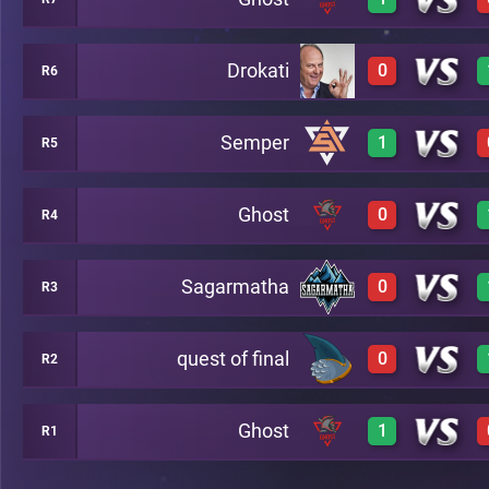
3
A3
Drokati
0
R6
3
A10
Semper
1
R5
0
A5
Ghost
0
R4
3
A2
Sagarmatha
0
R3
0
A8
quest of final
0
R2
0
A7
Ghost
1
R1
0
B13