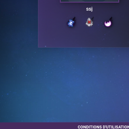
a
ssj
CONDITIONS D'UTILISATIO