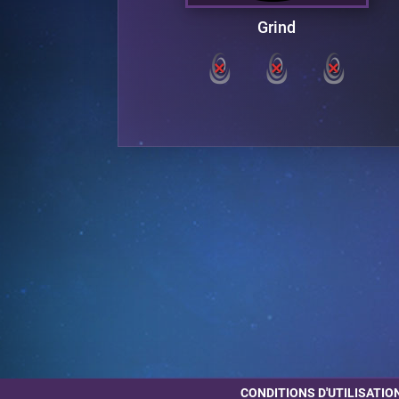
teque
Grind
CONDITIONS D'UTILISATIO